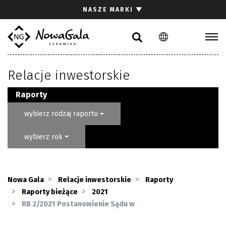
Szukaj
NASZE MARKI
▼
PL
EN
Kolekcje
Relacje inwestorskie
Inspiracje
Gdzie kupić
Raporty
Pliki do pobrania
wybierz rodzaj raportu
Strefa architekta
wybierz rok
Pytania i odpowiedzi
Kariera
Kontakt
Nowa Gala
Relacje inwestorskie
Raporty
Raporty bieżące
2021
Komunikacja z akcjonariuszami
RB 2/2021 Postanowienie Sądu w
Relacje inwestorskie