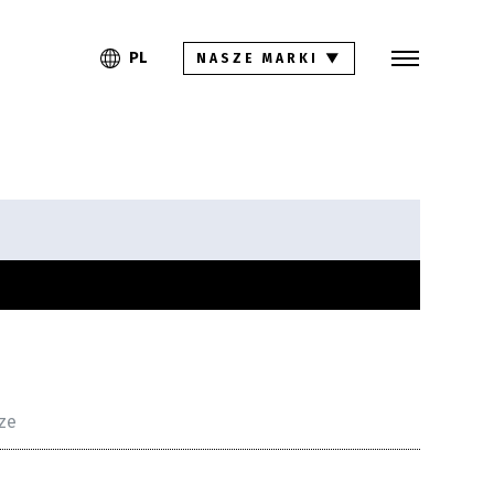
Szukaj
PL
EN
PL
NASZE MARKI
▼
Kolekcje
Inspiracje
Gdzie kupić
Pliki do pobrania
Strefa architekta
Pytania i odpowiedzi
Kariera
Kontakt
ze