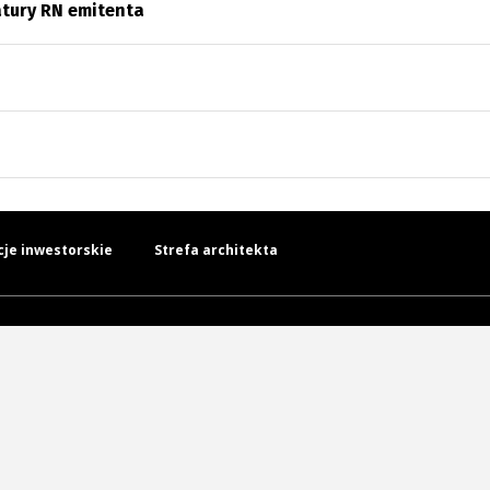
atury RN emitenta
cje inwestorskie
Strefa architekta