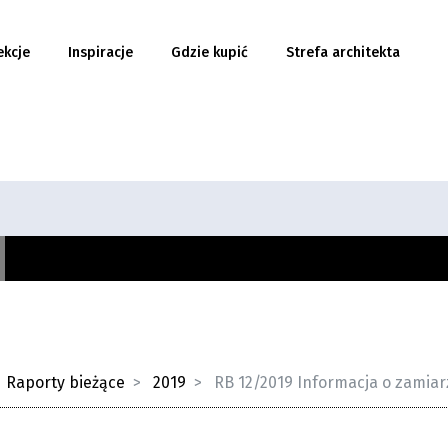
ekcje
Inspiracje
Gdzie kupić
Strefa architekta
Raporty bieżące
2019
RB 12/2019 Informacja o zamiar