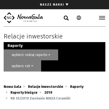
Szukaj
NASZE MARKI
▼
PL
EN
Kolekcje
Relacje inwestorskie
Inspiracje
Gdzie kupić
Raporty
Pliki do pobrania
wybierz rodzaj raportu
Strefa architekta
wybierz rok
Pytania i odpowiedzi
Kariera
Kontakt
Nowa Gala
Relacje inwestorskie
Raporty
Raporty bieżące
2019
Komunikacja z akcjonariuszami
RB 35/2019 Zwołanie NWZA Ceramiki
Relacje inwestorskie