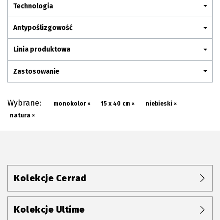
Plan połączenia
Technologia
Antypoślizgowość
Linia produktowa
Zastosowanie
Wybrane:
monokolor ×
15 x 40 cm ×
niebieski ×
natura ×
Kolekcje Cerrad
Kolekcje Ultime