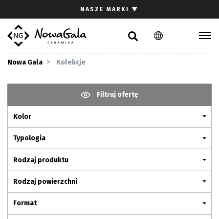
Szukaj
NASZE MARKI
▼
PL
EN
Kolekcje
Nowa Gala
Kolekcje
Inspiracje
Gdzie kupić
Filtruj ofertę
Pliki do pobrania
Kolor
Strefa architekta
Pytania i odpowiedzi
Typologia
Kariera
Rodzaj produktu
Kontakt
Rodzaj powierzchni
Komunikacja z akcjonariuszami
Format
Relacje inwestorskie