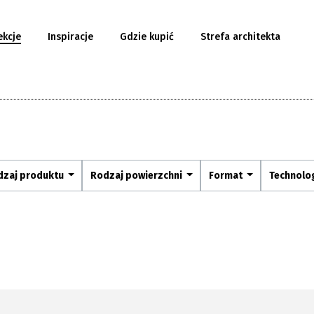
ekcje
Inspiracje
Gdzie kupić
Strefa architekta
dzaj produktu
Rodzaj powierzchni
Format
Technolo