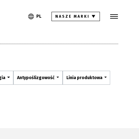
Szukaj
PL
EN
PL
NASZE MARKI
▼
Kolekcje
Inspiracje
Gdzie kupić
Pliki do pobrania
gia
Antypoślizgowość
Linia produktowa
Strefa architekta
Pytania i odpowiedzi
Kariera
Kontakt