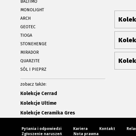
BALTIMO
MONOLIGHT
ARCH
Kolek
GEOTEC
TIOGA
Kolek
STONEHENGE
MIRADOR
Kolek
QUARZITE
SÓL I PIEPRZ
zobacz także:
Kolekcje Cerrad
Kolekcje Ultime
Kolekcje Ceramika Gres
Pytania i odpowiedzi
Kariera
Kontakt
Rela
Zgłoszenie naruszeń
Nota prawna