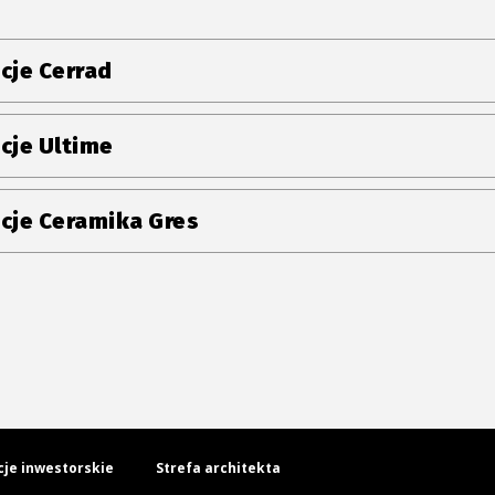
cje Cerrad
cje Ultime
cje Ceramika Gres
cje inwestorskie
Strefa architekta