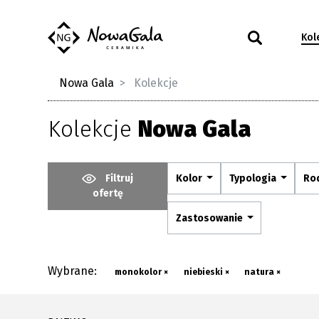
Kol
Nowa Gala
Kolekcje
Kolekcje
Nowa Gala
Filtruj
Kolor
Typologia
Ro
ofertę
Zastosowanie
Wybrane:
monokolor ×
niebieski ×
natura ×