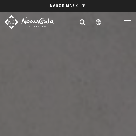
Szukaj
NASZE MARKI
▼
PL
EN
Kolekcje
Inspiracje
Gdzie kupić
Pliki do pobrania
Strefa architekta
Pytania i odpowiedzi
Kariera
Kontakt
Komunikacja z akcjonariuszami
Relacje inwestorskie