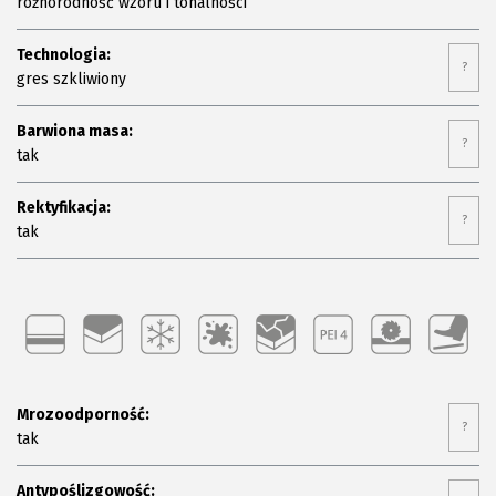
różnorodność wzoru i tonalności
Technologia:
?
gres szkliwiony
Barwiona masa:
?
tak
Rektyfikacja:
?
tak
Mrozoodporność:
?
tak
Antypoślizgowość: