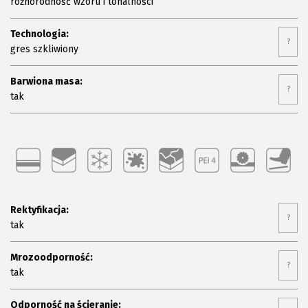
różnorodność wzoru i tonalności
Technologia:
?
gres szkliwiony
Barwiona masa:
?
tak
Rektyfikacja:
?
tak
Mrozoodporność:
?
tak
Odporność na ścieranie: