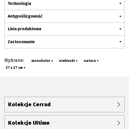
Plan połączenia
Technologia
Antypoślizgowość
Linia produktowa
Zastosowanie
Wybrane:
monokolor ×
niebieski ×
natura ×
27 x 27 cm ×
Kolekcje Cerrad
Kolekcje Ultime