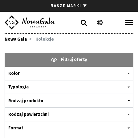
Szukaj
NASZE MARKI
▼
PL
EN
Kolekcje
Nowa Gala
Kolekcje
Inspiracje
Gdzie kupić
Filtruj ofertę
Pliki do pobrania
Kolor
Strefa architekta
Pytania i odpowiedzi
Typologia
Kariera
Rodzaj produktu
Kontakt
Rodzaj powierzchni
Komunikacja z akcjonariuszami
Format
Relacje inwestorskie