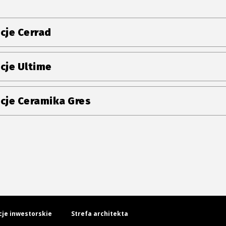
cje Cerrad
cje Ultime
cje Ceramika Gres
cje inwestorskie
Strefa architekta