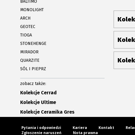
BALTIMO
MONOLIGHT
ARCH
Kolek
GEOTEC
TIOGA
Kolek
STONEHENGE
MIRADOR
Kolek
QUARZITE
SÓL I PIEPRZ
zobacz także:
Kolekcje Cerrad
Kolekcje Ultime
Kolekcje Ceramika Gres
Pytania i odpowiedzi
Kariera
Kontakt
Rela
Zgłoszenie naruszeń
Nota prawna