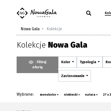
Kol
Nowa Gala
Kolekcje
Kolekcje
Nowa Gala
Filtruj
Kolor
Typologia
Ro
ofertę
Zastosowanie
Wybrane:
monokolor ×
niebieski ×
natura ×
27 x 