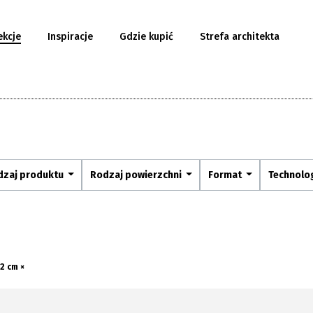
ekcje
Inspiracje
Gdzie kupić
Strefa architekta
dzaj produktu
Rodzaj powierzchni
Format
Technolo
32 cm ×