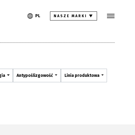
Szukaj
PL
EN
PL
NASZE MARKI
▼
Kolekcje
Inspiracje
Gdzie kupić
Pliki do pobrania
gia
Antypoślizgowość
Linia produktowa
Strefa architekta
Pytania i odpowiedzi
Kariera
Kontakt