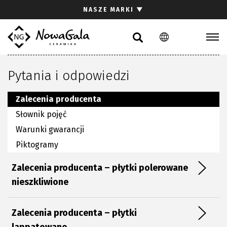
Szukaj
NASZE MARKI
▼
PL
EN
Kolekcje
Pytania i odpowiedzi
Inspiracje
Gdzie kupić
Zalecenia producenta
Pliki do pobrania
Słownik pojęć
Strefa architekta
Warunki gwarancji
Pytania i odpowiedzi
Piktogramy
Kariera
Zalecenia producenta – płytki polerowane
Kontakt
nieszkliwione
Komunikacja z akcjonariuszami
Zalecenia producenta – płytki
Relacje inwestorskie