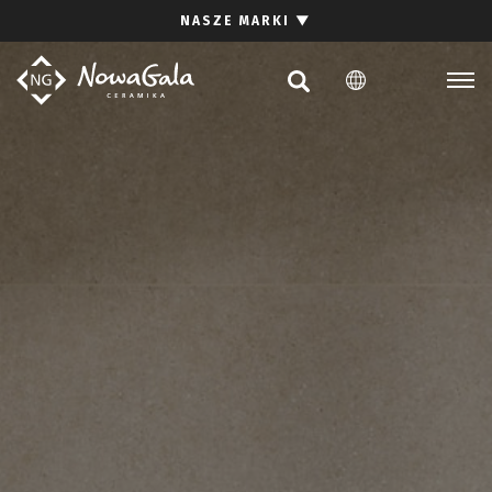
Szukaj
NASZE MARKI
▼
PL
EN
Kolekcje
Inspiracje
Gdzie kupić
Pliki do pobrania
Strefa architekta
Pytania i odpowiedzi
Kariera
Kontakt
Komunikacja z akcjonariuszami
Relacje inwestorskie