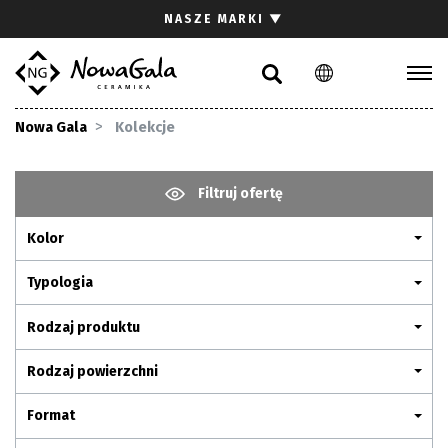
Szukaj
NASZE MARKI
▼
PL
EN
Kolekcje
Nowa Gala
Kolekcje
Inspiracje
Gdzie kupić
Filtruj ofertę
Pliki do pobrania
Kolor
Strefa architekta
Pytania i odpowiedzi
Typologia
Kariera
Rodzaj produktu
Kontakt
Rodzaj powierzchni
Komunikacja z akcjonariuszami
Format
Relacje inwestorskie