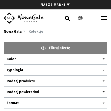
Szukaj
NASZE MARKI
▼
PL
EN
Kolekcje
Nowa Gala
Kolekcje
Inspiracje
Gdzie kupić
Filtruj ofertę
Pliki do pobrania
Kolor
Strefa architekta
Pytania i odpowiedzi
Typologia
Kariera
Rodzaj produktu
Kontakt
Rodzaj powierzchni
Komunikacja z akcjonariuszami
Format
Relacje inwestorskie