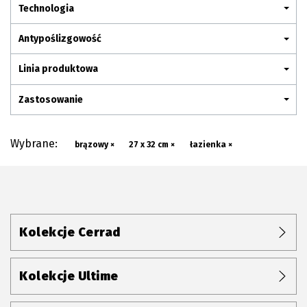
Plan połączenia
Technologia
Antypoślizgowość
Linia produktowa
Zastosowanie
Wybrane:
brązowy ×
27 x 32 cm ×
łazienka ×
Kolekcje Cerrad
Kolekcje Ultime