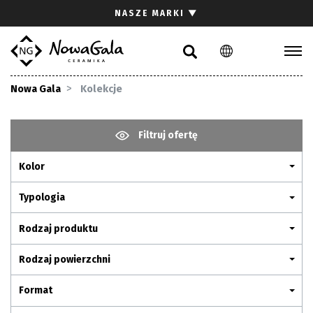
Szukaj
NASZE MARKI
▼
PL
EN
Kolekcje
Nowa Gala
Kolekcje
Inspiracje
Gdzie kupić
Filtruj ofertę
Pliki do pobrania
Kolor
Strefa architekta
Pytania i odpowiedzi
Typologia
Kariera
Rodzaj produktu
Kontakt
Rodzaj powierzchni
Komunikacja z akcjonariuszami
Format
Relacje inwestorskie