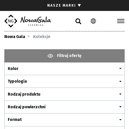
Szukaj
NASZE MARKI
▼
PL
EN
Kolekcje
Nowa Gala
Kolekcje
Inspiracje
Gdzie kupić
Filtruj ofertę
Pliki do pobrania
Kolor
Strefa architekta
Pytania i odpowiedzi
Typologia
Kariera
Rodzaj produktu
Kontakt
Rodzaj powierzchni
Komunikacja z akcjonariuszami
Format
Relacje inwestorskie