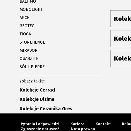
BALTIMO
MONOLIGHT
ARCH
Kolek
GEOTEC
TIOGA
Kolek
STONEHENGE
MIRADOR
Kolek
QUARZITE
SÓL I PIEPRZ
zobacz także:
Kolekcje Cerrad
Kolekcje Ultime
Kolekcje Ceramika Gres
Pytania i odpowiedzi
Kariera
Kontakt
Rela
Zgłoszenie naruszeń
Nota prawna