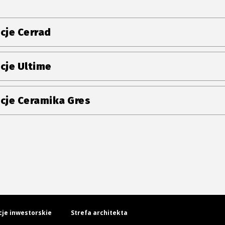
cje Cerrad
cje Ultime
cje Ceramika Gres
cje inwestorskie
Strefa architekta