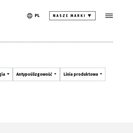
Szukaj
PL
EN
PL
NASZE MARKI
▼
Kolekcje
Inspiracje
Gdzie kupić
Pliki do pobrania
gia
Antypoślizgowość
Linia produktowa
Strefa architekta
Pytania i odpowiedzi
Kariera
Kontakt