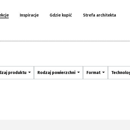
ekcje
Inspiracje
Gdzie kupić
Strefa architekta
dzaj produktu
Rodzaj powierzchni
Format
Technolo