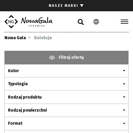
Szukaj
NASZE MARKI
▼
PL
EN
Kolekcje
Nowa Gala
Kolekcje
Inspiracje
Gdzie kupić
Filtruj ofertę
Pliki do pobrania
Kolor
Strefa architekta
Pytania i odpowiedzi
Typologia
Kariera
Rodzaj produktu
Kontakt
Rodzaj powierzchni
Komunikacja z akcjonariuszami
Format
Relacje inwestorskie