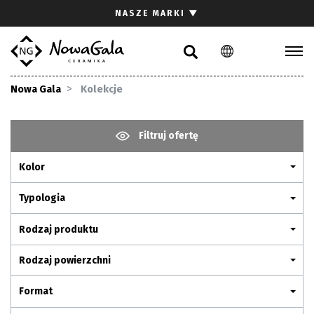
Szukaj
NASZE MARKI
▼
PL
EN
Kolekcje
Nowa Gala
Kolekcje
Inspiracje
Gdzie kupić
Filtruj ofertę
Pliki do pobrania
Kolor
Strefa architekta
Pytania i odpowiedzi
Typologia
Kariera
Rodzaj produktu
Kontakt
Rodzaj powierzchni
Komunikacja z akcjonariuszami
Format
Relacje inwestorskie