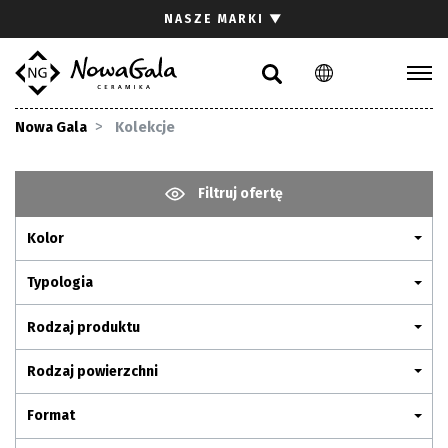
Szukaj
NASZE MARKI
▼
PL
EN
Kolekcje
Nowa Gala
Kolekcje
Inspiracje
Gdzie kupić
Filtruj ofertę
Pliki do pobrania
Kolor
Strefa architekta
Pytania i odpowiedzi
Typologia
Kariera
Rodzaj produktu
Kontakt
Rodzaj powierzchni
Komunikacja z akcjonariuszami
Format
Relacje inwestorskie