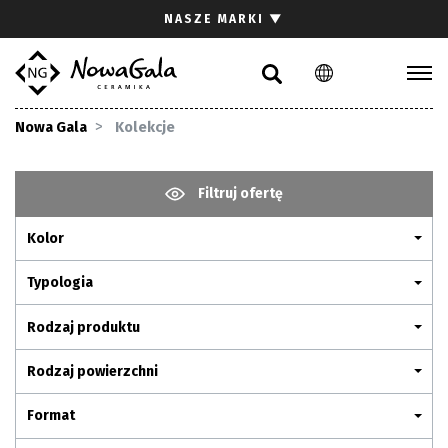
Szukaj
NASZE MARKI
▼
PL
EN
Kolekcje
Nowa Gala
Kolekcje
Inspiracje
Gdzie kupić
Filtruj ofertę
Pliki do pobrania
Kolor
Strefa architekta
Pytania i odpowiedzi
Typologia
Kariera
Rodzaj produktu
Kontakt
Rodzaj powierzchni
Komunikacja z akcjonariuszami
Format
Relacje inwestorskie