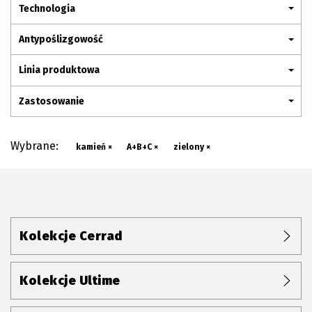
Plan połączenia
Technologia
Antypoślizgowość
Linia produktowa
Zastosowanie
Wybrane:
kamień ×
A+B+C ×
zielony ×
Kolekcje Cerrad
Kolekcje Ultime