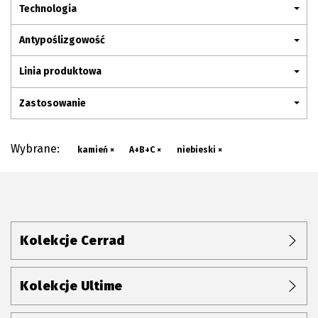
Plan połączenia
Technologia
Antypoślizgowość
Linia produktowa
Zastosowanie
Wybrane:
kamień ×
A+B+C ×
niebieski ×
Kolekcje Cerrad
Kolekcje Ultime