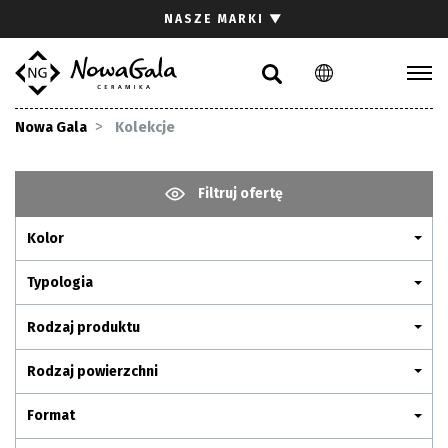
Szukaj
NASZE MARKI
▼
PL
EN
Kolekcje
Nowa Gala
Kolekcje
Inspiracje
Gdzie kupić
Filtruj ofertę
Pliki do pobrania
Kolor
Strefa architekta
Pytania i odpowiedzi
Typologia
Kariera
Rodzaj produktu
Kontakt
Rodzaj powierzchni
Komunikacja z akcjonariuszami
Format
Relacje inwestorskie