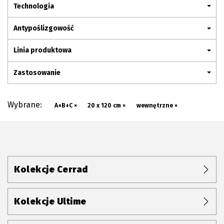
Plan połączenia
Technologia
Antypoślizgowość
Linia produktowa
Zastosowanie
Wybrane:
A+B+C ×
20 x 120 cm ×
wewnętrzne ×
Kolekcje Cerrad
Kolekcje Ultime