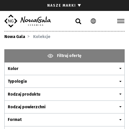
Szukaj
NASZE MARKI
▼
PL
EN
Kolekcje
Nowa Gala
Kolekcje
Inspiracje
Gdzie kupić
Filtruj ofertę
Pliki do pobrania
Kolor
Strefa architekta
Pytania i odpowiedzi
Typologia
Kariera
Rodzaj produktu
Kontakt
Rodzaj powierzchni
Komunikacja z akcjonariuszami
Format
Relacje inwestorskie