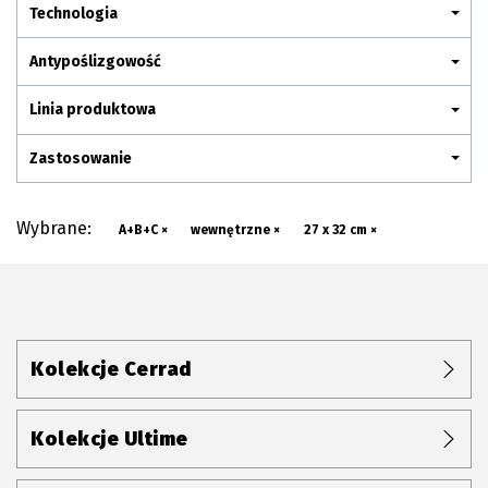
Plan połączenia
Technologia
Antypoślizgowość
Linia produktowa
Zastosowanie
Wybrane:
A+B+C ×
wewnętrzne ×
27 x 32 cm ×
Kolekcje Cerrad
Kolekcje Ultime