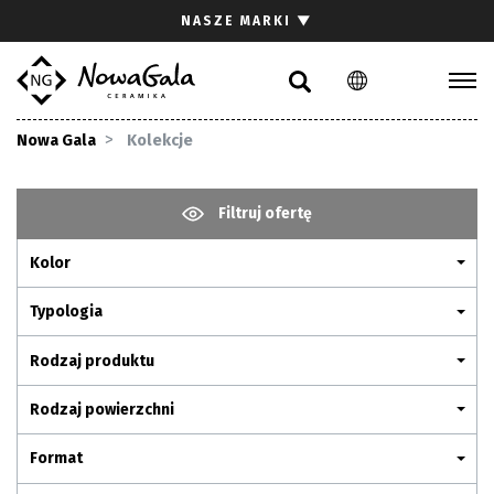
Szukaj
NASZE MARKI
▼
PL
EN
Kolekcje
Nowa Gala
Kolekcje
Inspiracje
Gdzie kupić
Filtruj ofertę
Pliki do pobrania
Kolor
Strefa architekta
Pytania i odpowiedzi
Typologia
Kariera
Rodzaj produktu
Kontakt
Rodzaj powierzchni
Komunikacja z akcjonariuszami
Format
Relacje inwestorskie