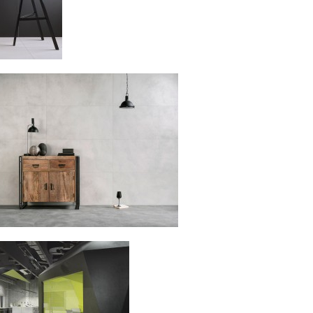
Komunikacja z akcjonariuszami
Relacje inwestorskie
Plan połączenia