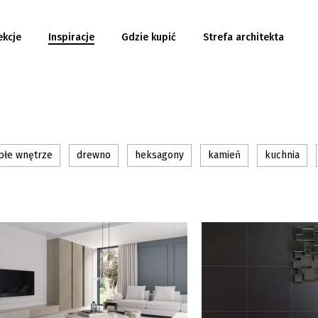
ekcje
Inspiracje
Gdzie kupić
Strefa architekta
płe wnętrze
drewno
heksagony
kamień
kuchnia