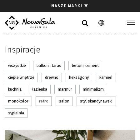
Szukaj
NASZE MARKI
▼
PL
EN
Kolekcje
Inspiracje
Inspiracje
Gdzie kupić
wszystkie
balkon i taras
beton i cement
Pliki do pobrania
Strefa architekta
ciepłe wnętrze
drewno
heksagony
kamień
Pytania i odpowiedzi
kuchnia
łazienka
marmur
minimalizm
Kariera
monokolor
retro
salon
styl skandynawski
Kontakt
sypialnia
Komunikacja z akcjonariuszami
Relacje inwestorskie