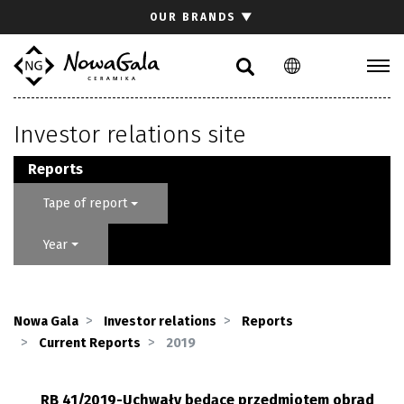
Search
OUR BRANDS
▼
PL
EN
Collections
Investor relations site
Inspirations
Download section
Reports
For architects
Tape of report
FAQ
Year
Contact
Investor relations site
Nowa Gala
Investor relations
Reports
Current Reports
2019
RB 41/2019-Uchwały będące przedmiotem obrad