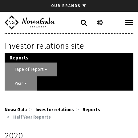
Search
OUR BRANDS
▼
PL
EN
Collections
Investor relations site
Inspirations
Download section
Reports
For architects
Tape of report
FAQ
Year
Contact
Investor relations site
Nowa Gala
Investor relations
Reports
Half Year Reports
2020