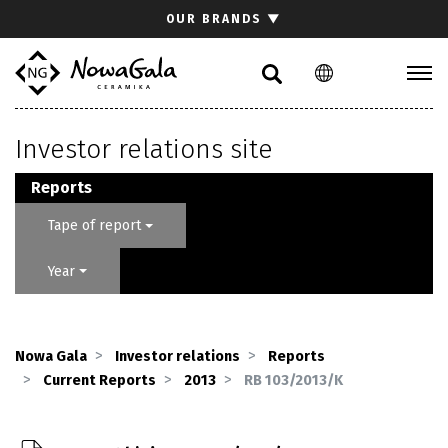
Search
OUR BRANDS
▼
PL
EN
Collections
Investor relations site
Inspirations
Download section
Reports
For architects
Tape of report
FAQ
Year
Contact
Investor relations site
Nowa Gala
Investor relations
Reports
Current Reports
2013
RB 103/2013/K