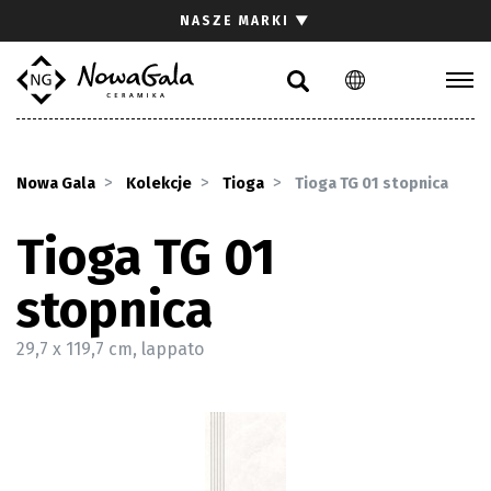
Szukaj
NASZE MARKI
▼
PL
EN
Kolekcje
Inspiracje
Nowa Gala
Kolekcje
Tioga
Tioga TG 01 stopnica
Gdzie kupić
Pliki do pobrania
Tioga TG 01
Strefa architekta
stopnica
Pytania i odpowiedzi
Kariera
29,7 x 119,7 cm, lappato
Kontakt
Komunikacja z akcjonariuszami
Relacje inwestorskie