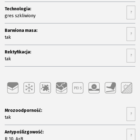
Technologia:
?
gres szkliwiony
Barwiona masa:
?
tak
Rektyfikacja:
?
tak
Mrozoodporność:
?
tak
Antypoślizgowość:
?
R 10, A+B