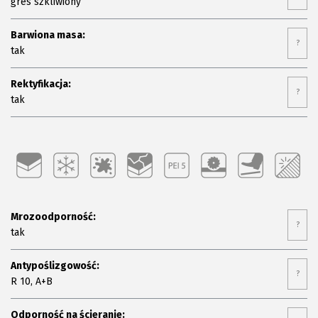
gres szkliwiony
Barwiona masa:
?
tak
Rektyfikacja:
?
tak
Mrozoodporność:
?
tak
Antypoślizgowość:
?
R 10, A+B
Odporność na ścieranie: