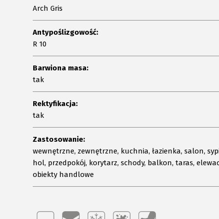
Arch Gris
Antypoślizgowość:
R 10
Barwiona masa:
tak
Rektyfikacja:
tak
Zastosowanie:
wewnętrzne, zewnętrzne, kuchnia, łazienka, salon, sypi
hol, przedpokój, korytarz, schody, balkon, taras, elewac
obiekty handlowe