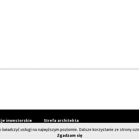
cje inwestorskie
Strefa architekta
y świadczyć usługi na najwyższym poziomie. Dalsze korzystanie ze strony ozna
Zgadzam się