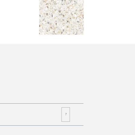
Komunikacja z akcjonariuszami
Relacje inwestorskie
Plan połączenia
?