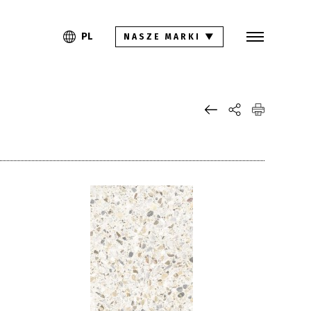
Szukaj
PL
EN
PL
NASZE MARKI
▼
Kolekcje
Inspiracje
Gdzie kupić
Pliki do pobrania
Strefa architekta
Pytania i odpowiedzi
Kariera
Kontakt