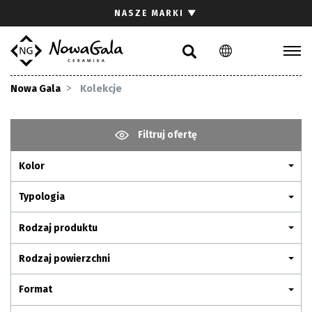
Szukaj
NASZE MARKI
▼
PL
EN
Kolekcje
Nowa Gala
Kolekcje
Inspiracje
Gdzie kupić
Filtruj ofertę
Pliki do pobrania
Kolor
Strefa architekta
Pytania i odpowiedzi
Typologia
Kariera
Rodzaj produktu
Kontakt
Rodzaj powierzchni
Komunikacja z akcjonariuszami
Format
Relacje inwestorskie