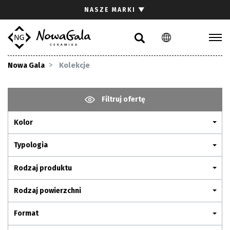
Szukaj
NASZE MARKI
▼
PL
EN
Kolekcje
Nowa Gala
Kolekcje
Inspiracje
Gdzie kupić
Filtruj ofertę
Pliki do pobrania
Kolor
Strefa architekta
Pytania i odpowiedzi
Typologia
Kariera
Rodzaj produktu
Kontakt
Rodzaj powierzchni
Komunikacja z akcjonariuszami
Format
Relacje inwestorskie