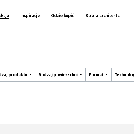
ekcje
Inspiracje
Gdzie kupić
Strefa architekta
dzaj produktu
Rodzaj powierzchni
Format
Technolo