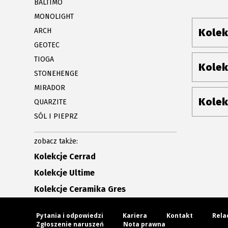
BALTIMO
MONOLIGHT
ARCH
Kolek
GEOTEC
TIOGA
Kolek
STONEHENGE
MIRADOR
Kolek
QUARZITE
SÓL I PIEPRZ
zobacz także:
Kolekcje Cerrad
Kolekcje Ultime
Kolekcje Ceramika Gres
Pytania i odpowiedzi
Kariera
Kontakt
Rela
Zgłoszenie naruszeń
Nota prawna