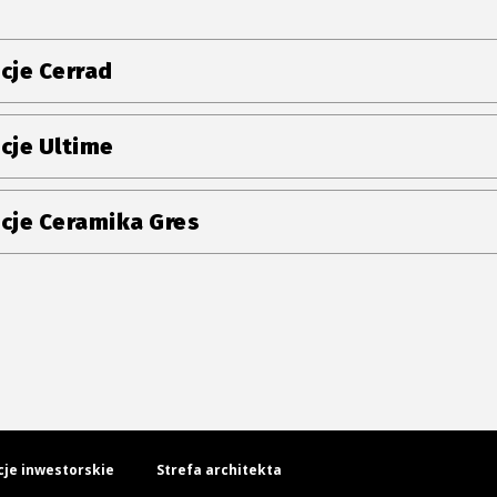
cje Cerrad
cje Ultime
cje Ceramika Gres
cje inwestorskie
Strefa architekta