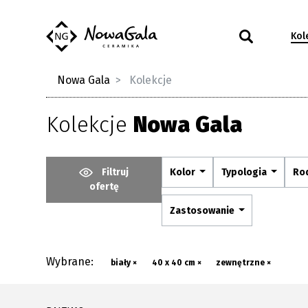
Kol
Nowa Gala
Kolekcje
Kolekcje
Nowa Gala
Filtruj
Kolor
Typologia
Ro
ofertę
Zastosowanie
Wybrane:
biały ×
40 x 40 cm ×
zewnętrzne ×