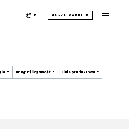
Szukaj
PL
EN
PL
NASZE MARKI
▼
Kolekcje
Inspiracje
Gdzie kupić
Pliki do pobrania
gia
Antypoślizgowość
Linia produktowa
Strefa architekta
Pytania i odpowiedzi
Kariera
Kontakt