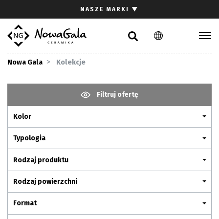
Szukaj
NASZE MARKI
▼
PL
EN
Kolekcje
Nowa Gala
Kolekcje
Inspiracje
Gdzie kupić
Filtruj ofertę
Pliki do pobrania
Kolor
Strefa architekta
Pytania i odpowiedzi
Typologia
Kariera
Rodzaj produktu
Kontakt
Rodzaj powierzchni
Komunikacja z akcjonariuszami
Format
Relacje inwestorskie