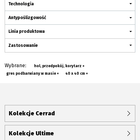
Plan połączenia
Technologia
Antypoślizgowość
Linia produktowa
Zastosowanie
Wybrane:
hol, przedpokój, korytarz ×
gres podbarwiany w masie ×
40 x 40 cm ×
Kolekcje Cerrad
Kolekcje Ultime