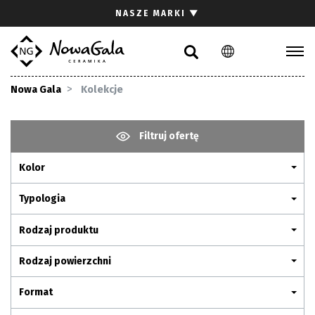
Szukaj
NASZE MARKI
▼
PL
EN
Kolekcje
Nowa Gala
Kolekcje
Inspiracje
Gdzie kupić
Filtruj ofertę
Pliki do pobrania
Kolor
Strefa architekta
Pytania i odpowiedzi
Typologia
Kariera
Rodzaj produktu
Kontakt
Rodzaj powierzchni
Komunikacja z akcjonariuszami
Format
Relacje inwestorskie