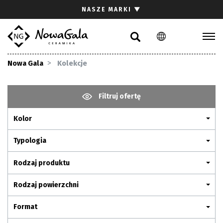
Szukaj
NASZE MARKI
▼
PL
EN
Kolekcje
Nowa Gala
Kolekcje
Inspiracje
Gdzie kupić
Filtruj ofertę
Pliki do pobrania
Kolor
Strefa architekta
Pytania i odpowiedzi
Typologia
Kariera
Rodzaj produktu
Kontakt
Rodzaj powierzchni
Komunikacja z akcjonariuszami
Format
Relacje inwestorskie