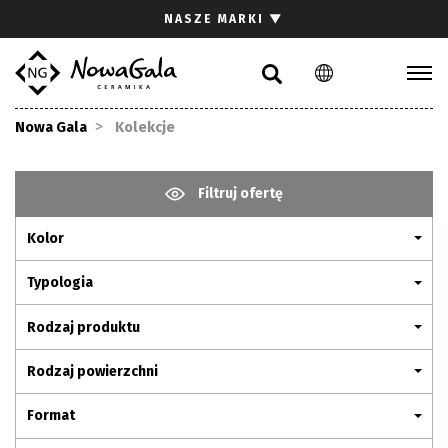
Szukaj
NASZE MARKI
▼
PL
EN
Kolekcje
Nowa Gala
Kolekcje
Inspiracje
Gdzie kupić
Filtruj ofertę
Pliki do pobrania
Kolor
Strefa architekta
Pytania i odpowiedzi
Typologia
Kariera
Rodzaj produktu
Kontakt
Rodzaj powierzchni
Komunikacja z akcjonariuszami
Format
Relacje inwestorskie