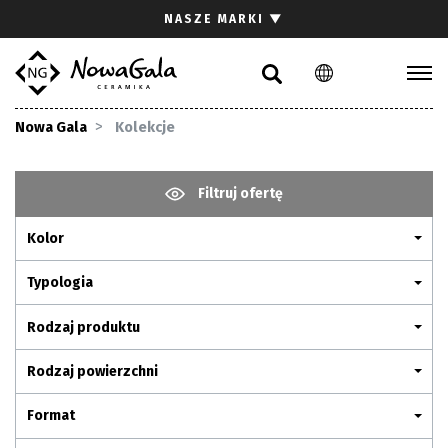
Szukaj
NASZE MARKI
▼
PL
EN
Kolekcje
Nowa Gala
Kolekcje
Inspiracje
Gdzie kupić
Filtruj ofertę
Pliki do pobrania
Kolor
Strefa architekta
Pytania i odpowiedzi
Typologia
Kariera
Rodzaj produktu
Kontakt
Rodzaj powierzchni
Komunikacja z akcjonariuszami
Format
Relacje inwestorskie