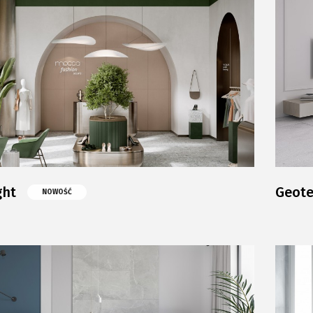
ght
Geot
NOWOŚĆ