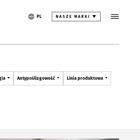
Szukaj
PL
EN
PL
NASZE MARKI
▼
Kolekcje
Inspiracje
Gdzie kupić
Pliki do pobrania
gia
Antypoślizgowość
Linia produktowa
Strefa architekta
Pytania i odpowiedzi
Kariera
Kontakt