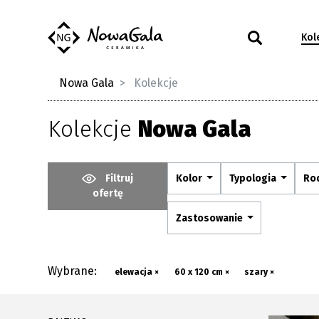
Kol
Nowa Gala
Kolekcje
Kolekcje
Nowa Gala
Filtruj
Kolor
Typologia
Ro
ofertę
Zastosowanie
Wybrane:
elewacja ×
60 x 120 cm ×
szary ×