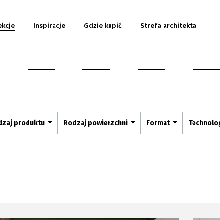
ekcje
Inspiracje
Gdzie kupić
Strefa architekta
dzaj produktu
Rodzaj powierzchni
Format
Technolo