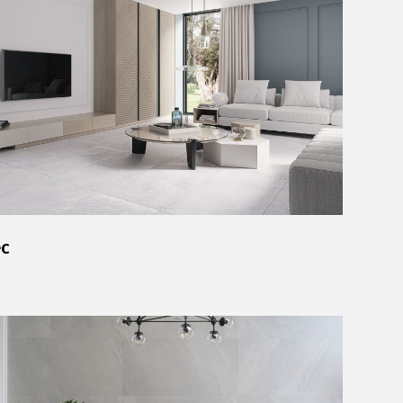
Komunikacja z akcjonariuszami
Relacje inwestorskie
Plan połączenia
ec