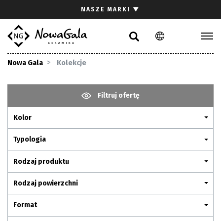
Szukaj
NASZE MARKI
▼
PL
EN
Kolekcje
Nowa Gala
Kolekcje
Inspiracje
Gdzie kupić
Filtruj ofertę
Pliki do pobrania
Kolor
Strefa architekta
Pytania i odpowiedzi
Typologia
Kariera
Rodzaj produktu
Kontakt
Rodzaj powierzchni
Komunikacja z akcjonariuszami
Format
Relacje inwestorskie