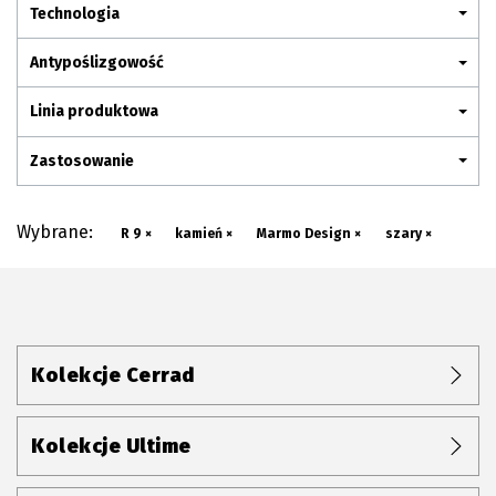
Plan połączenia
Technologia
Antypoślizgowość
Linia produktowa
Zastosowanie
Wybrane:
R 9 ×
kamień ×
Marmo Design ×
szary ×
Kolekcje Cerrad
Kolekcje Ultime