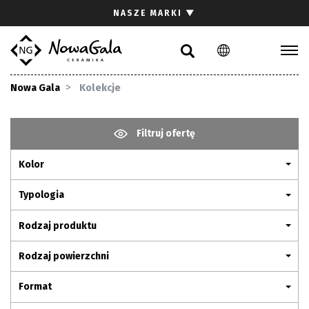
Szukaj
NASZE MARKI
▼
PL
EN
Kolekcje
Nowa Gala
Kolekcje
Inspiracje
Gdzie kupić
Filtruj ofertę
Pliki do pobrania
Kolor
Strefa architekta
Pytania i odpowiedzi
Typologia
Kariera
Rodzaj produktu
Kontakt
Rodzaj powierzchni
Komunikacja z akcjonariuszami
Format
Relacje inwestorskie