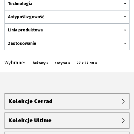
Plan połączenia
Technologia
Antypoślizgowość
Linia produktowa
Zastosowanie
Wybrane:
beżowy ×
satyna ×
27 x 27 cm ×
Kolekcje Cerrad
Kolekcje Ultime