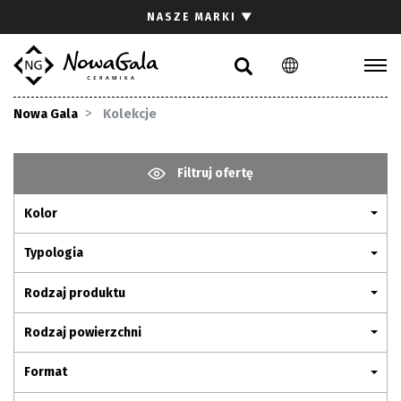
Szukaj
NASZE MARKI
▼
PL
EN
Kolekcje
Nowa Gala
Kolekcje
Inspiracje
Gdzie kupić
Filtruj ofertę
Pliki do pobrania
Kolor
Strefa architekta
Pytania i odpowiedzi
Typologia
Kariera
Rodzaj produktu
Kontakt
Rodzaj powierzchni
Komunikacja z akcjonariuszami
Format
Relacje inwestorskie