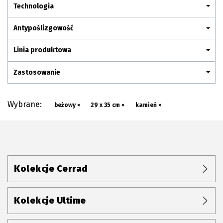
Plan połączenia
Technologia
Antypoślizgowość
Linia produktowa
Zastosowanie
Wybrane:
beżowy ×
29 x 35 cm ×
kamień ×
Kolekcje Cerrad
Kolekcje Ultime