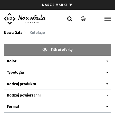
Szukaj
NASZE MARKI
▼
PL
EN
Kolekcje
Nowa Gala
Kolekcje
Inspiracje
Gdzie kupić
Filtruj ofertę
Pliki do pobrania
Kolor
Strefa architekta
Pytania i odpowiedzi
Typologia
Kariera
Rodzaj produktu
Kontakt
Rodzaj powierzchni
Komunikacja z akcjonariuszami
Format
Relacje inwestorskie