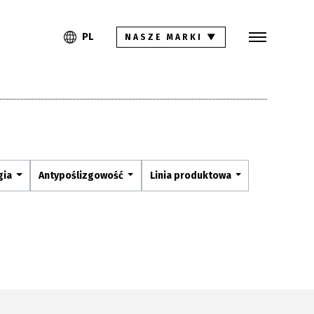
Szukaj
PL
EN
PL
NASZE MARKI
▼
Kolekcje
Inspiracje
Gdzie kupić
Pliki do pobrania
gia
Antypoślizgowość
Linia produktowa
Strefa architekta
Pytania i odpowiedzi
Kariera
Kontakt