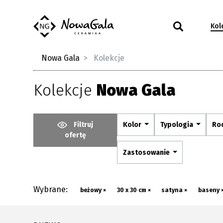
Kol
Nowa Gala
Kolekcje
Kolekcje
Nowa Gala
Filtruj
Kolor
Typologia
Ro
ofertę
Zastosowanie
Wybrane:
beżowy ×
30 x 30 cm ×
satyna ×
baseny 