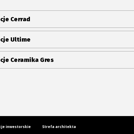
cje Cerrad
cje Ultime
cje Ceramika Gres
cje inwestorskie
Strefa architekta