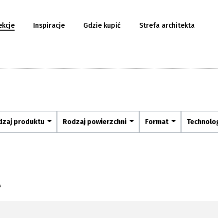
ekcje
Inspiracje
Gdzie kupić
Strefa architekta
dzaj produktu
Rodzaj powierzchni
Format
Technolo
×