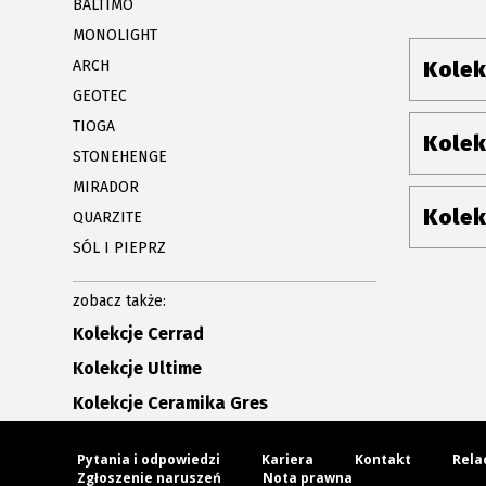
BALTIMO
MONOLIGHT
ARCH
Kolek
GEOTEC
TIOGA
Kolek
STONEHENGE
MIRADOR
Kolek
QUARZITE
SÓL I PIEPRZ
zobacz także:
Kolekcje Cerrad
Kolekcje Ultime
Kolekcje Ceramika Gres
Pytania i odpowiedzi
Kariera
Kontakt
Rela
Zgłoszenie naruszeń
Nota prawna