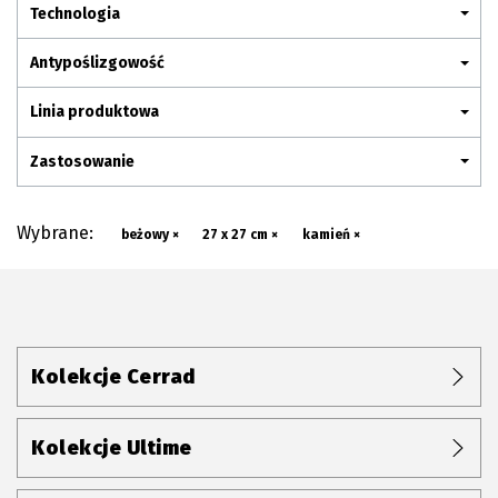
Plan połączenia
Technologia
Antypoślizgowość
Linia produktowa
Zastosowanie
Wybrane:
beżowy ×
27 x 27 cm ×
kamień ×
Kolekcje Cerrad
Kolekcje Ultime