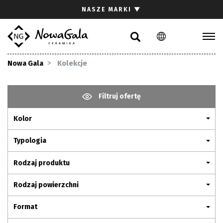
Szukaj
NASZE MARKI
▼
PL
EN
Kolekcje
Nowa Gala
Kolekcje
Inspiracje
Gdzie kupić
Filtruj ofertę
Pliki do pobrania
Kolor
Strefa architekta
Pytania i odpowiedzi
Typologia
Kariera
Rodzaj produktu
Kontakt
Rodzaj powierzchni
Komunikacja z akcjonariuszami
Format
Relacje inwestorskie