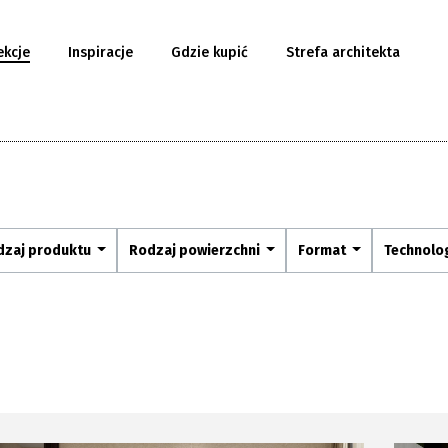
ekcje
Inspiracje
Gdzie kupić
Strefa architekta
dzaj produktu
Rodzaj powierzchni
Format
Technolo