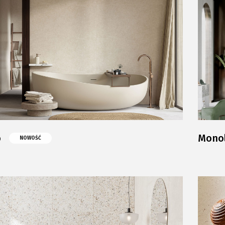
o
Monol
NOWOŚĆ