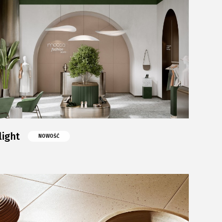
Komunikacja z akcjonariuszami
Relacje inwestorskie
Plan połączenia
ight
NOWOŚĆ