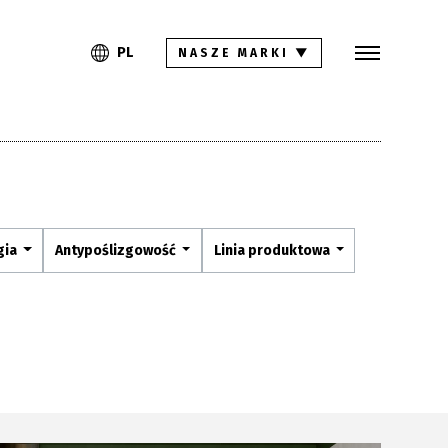
Szukaj
PL
EN
PL
NASZE MARKI
▼
Kolekcje
Inspiracje
Gdzie kupić
Pliki do pobrania
gia
Antypoślizgowość
Linia produktowa
Strefa architekta
Pytania i odpowiedzi
Kariera
Kontakt