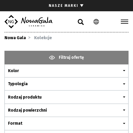
Szukaj
NASZE MARKI
▼
PL
EN
Kolekcje
Nowa Gala
Kolekcje
Inspiracje
Gdzie kupić
Filtruj ofertę
Pliki do pobrania
Kolor
Strefa architekta
Pytania i odpowiedzi
Typologia
Kariera
Rodzaj produktu
Kontakt
Rodzaj powierzchni
Komunikacja z akcjonariuszami
Format
Relacje inwestorskie