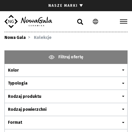
Szukaj
NASZE MARKI
▼
PL
EN
Kolekcje
Nowa Gala
Kolekcje
Inspiracje
Gdzie kupić
Filtruj ofertę
Pliki do pobrania
Kolor
Strefa architekta
Pytania i odpowiedzi
Typologia
Kariera
Rodzaj produktu
Kontakt
Rodzaj powierzchni
Komunikacja z akcjonariuszami
Format
Relacje inwestorskie